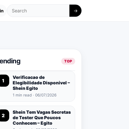
→
in
Search
rending
TOP
Verificacao de
1
Elegibilidade Disponivel –
Shein Egito
1 min read · 06/07/2026
Shein Tem Vagas Secretas
2
de Tester Que Poucos
Conhecem – Egito