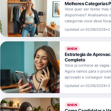
Melhores Categorias 
Voce quer ser tester mas 
disponiveis? Analisamos o
categorias voce deve focar.
Updated on 02/08/2026
•
2
SHEIN
Estrategia de Aprova
Completo
Voce ja conhece as vagas 
Agora vamos para o proxi
aprovado e conseguir mais
Updated on 02/08/2026
•
3
SHEIN
Como Candidatar a Va