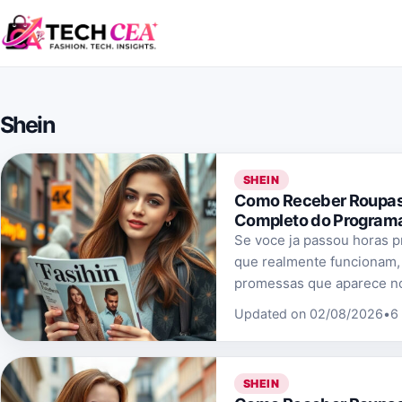
Skip to content
Shein
SHEIN
Como Receber Roupas 
Completo do Programa
Se voce ja passou horas p
que realmente funcionam,
promessas que aparece no
Updated on 02/08/2026
•
6
SHEIN