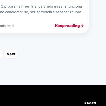
 O programa Free Trial da Shein é real e funciona
mo candidatar-se, ser aprovada e receber roupas
Keep reading →
 min read
9
Next
ts pagination
PAGES