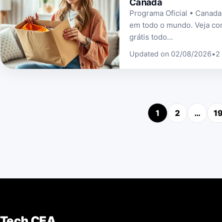
Canada
Programa Oficial • Canada
em todo o mundo. Veja co
grátis todo...
Updated on 02/08/2026
•
2
1
2
…
1
Pos
Tech CEA