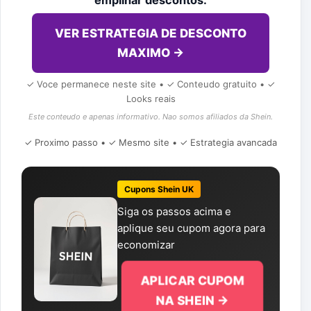
VER ESTRATEGIA DE DESCONTO
MAXIMO →
✓ Voce permanece neste site • ✓ Conteudo gratuito • ✓
Looks reais
Este conteudo e apenas informativo. Nao somos afiliados da Shein.
✓ Proximo passo • ✓ Mesmo site • ✓ Estrategia avancada
Cupons Shein UK
Siga os passos acima e
aplique seu cupom agora para
economizar
APLICAR CUPOM
NA SHEIN →