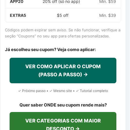
APP20
20% off (só no app)
Min. $59
EXTRA5
$5 off
Min. $39
Códigos podem expirar sem aviso. Se não funcionar, verifique a
seção “Coupons” no seu app para ofertas personalizadas.
Já escolheu seu cupom? Veja como aplicar:
VER COMO APLICAR O CUPOM
(PASSO A PASSO) →
✓ Próximo passo • ✓ Mesmo site • ✓ Tutorial completo
Quer saber ONDE seu cupom rende mais?
VER CATEGORIAS COM MAIOR
DESCONTO →