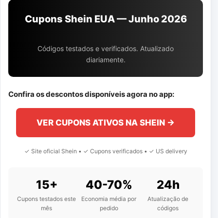
Cupons Shein EUA — Junho 2026
Códigos testados e verificados. Atualizado
diariamente.
Confira os descontos disponíveis agora no app:
VER CUPONS ATIVOS NA SHEIN →
✓ Site oficial Shein • ✓ Cupons verificados • ✓ US delivery
15+
40-70%
24h
Cupons testados este
Economia média por
Atualização de
mês
pedido
códigos