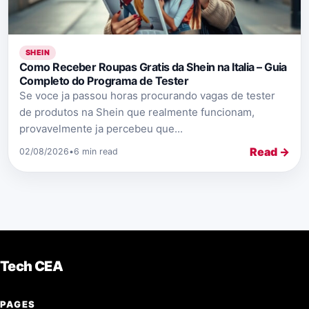
SHEIN
Como Receber Roupas Gratis da Shein na Italia – Guia
Completo do Programa de Tester
Se voce ja passou horas procurando vagas de tester
de produtos na Shein que realmente funcionam,
provavelmente ja percebeu que...
Read →
02/08/2026
•
6 min read
Tech CEA
PAGES