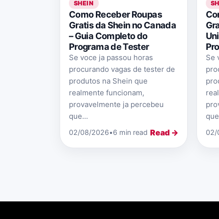
SHEIN
SH
Como Receber Roupas
Co
Gratis da Shein no Canada
Gra
– Guia Completo do
Uni
Programa de Tester
Pro
Se voce ja passou horas
Se 
procurando vagas de tester de
pro
produtos na Shein que
pro
realmente funcionam,
rea
provavelmente ja percebeu
pro
que...
que.
Read →
02/08/2026
•
6 min read
02/