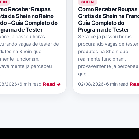
EIN
SHEIN
mo Receber Roupas
Como Receber Roupas
tis da Shein no Reino
Gratis da Shein na Fran
do – Guia Completo do
Guia Completo do
grama de Tester
Programa de Tester
voce ja passou horas
Se voce ja passou horas
curando vagas de tester de
procurando vagas de tester
dutos na Shein que
produtos na Shein que
lmente funcionam,
realmente funcionam,
vavelmente ja percebeu
provavelmente ja percebeu
..
que...
Read →
Rea
08/2026
•
6 min read
02/08/2026
•
6 min read