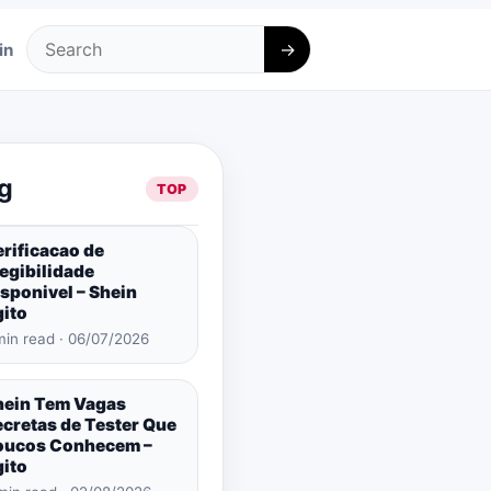
→
in
Search
g
TOP
rificacao de
egibilidade
sponivel – Shein
gito
min read · 06/07/2026
hein Tem Vagas
ecretas de Tester Que
oucos Conhecem –
gito