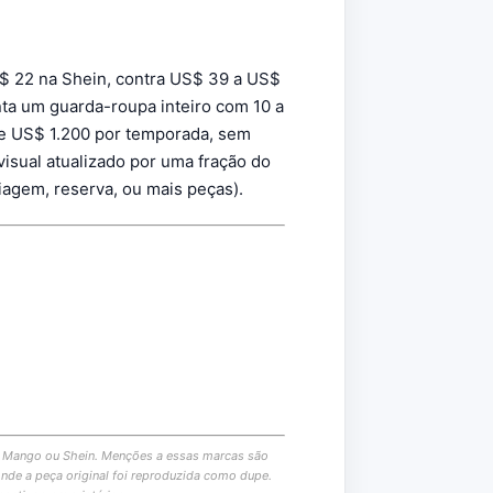
$ 22 na Shein, contra US$ 39 a US$
ta um guarda-roupa inteiro com 10 a
e US$ 1.200 por temporada, sem
isual atualizado por uma fração do
viagem, reserva, ou mais peças).
, Mango ou Shein. Menções a essas marcas são
onde a peça original foi reproduzida como dupe.