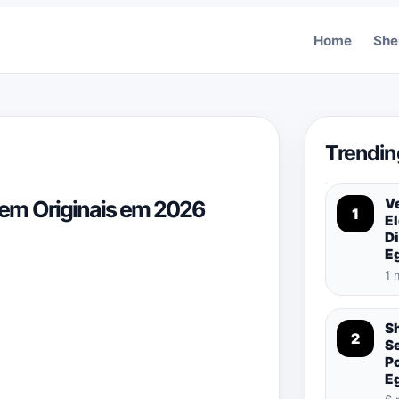
Home
She
Trendin
Ve
em Originais em 2026
1
El
Di
E
1 
S
2
S
P
E