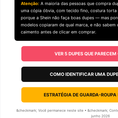
Atenção:
A maioria das pessoas que compra du
uma cópia óbvia, com tecido fino, costura tort
porque a Shein não faça boas dupes — mas por
modelos copiaram de qual marca, e não sabem c
caimento antes de clicar em comprar.
VER 5 DUPES QUE PARECEM 
COMO IDENTIFICAR UMA DUP
ESTRATÉGIA DE GUARDA-ROUPA
&checkmark; Você permanece neste site • &checkmark; Cont
junho 2026