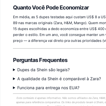
Quanto Você Pode Economizar
Em média, as 5 dupes testadas aqui custam US$ 8 a US
89 nas marcas originais (Zara, H&M, Mango). Quem mon
15 dupes escolhidas a dedo economiza entre US$ 400 
perder o estilo. Em um ano, você consegue manter um v
preço — a diferença vai direto pra outras prioridades (
Perguntas Frequentes
Dupes da Shein são legais?
A qualidade da Shein é comparável à Zara?
Funciona para entrega nos EUA?
Este conteúdo é apenas informativo. Não somos afiliados da Zara, H&M
apenas para referência comparativa. Os links de produto levam à Shein, 