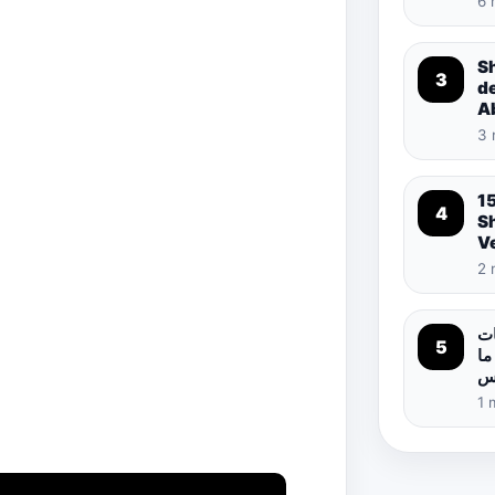
6 
S
3
d
A
3 
1
4
S
Ve
2 
ات
5
ما
اس
1 