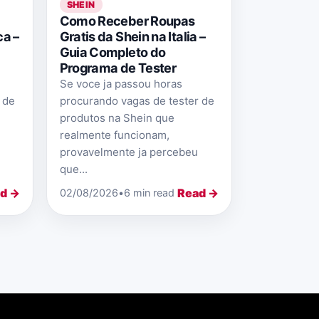
SHEIN
Como Receber Roupas
ca –
Gratis da Shein na Italia –
Guia Completo do
Programa de Tester
Se voce ja passou horas
 de
procurando vagas de tester de
produtos na Shein que
realmente funcionam,
provavelmente ja percebeu
que...
d →
Read →
02/08/2026
•
6 min read