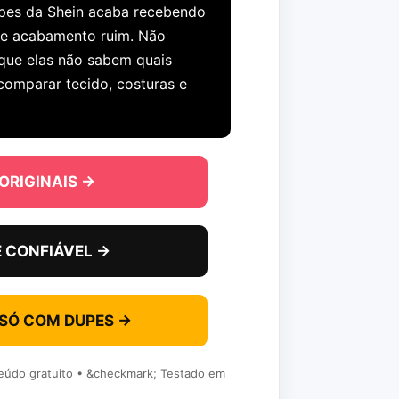
pes da Shein acaba recebendo
a e acabamento ruim. Não
que elas não sabem quais
omparar tecido, costuras e
ORIGINAIS →
E CONFIÁVEL →
 SÓ COM DUPES →
eúdo gratuito • &checkmark; Testado em