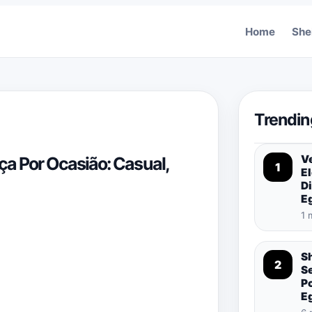
Home
She
Trendin
Ve
ça Por Ocasião: Casual,
1
El
Di
E
1 
S
2
S
P
E