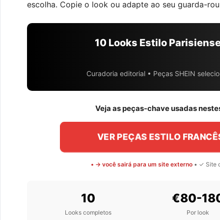
escolha. Copie o look ou adapte ao seu guarda-rou
10 Looks Estilo Parisiens
Curadoria editorial • Peças SHEIN selec
Veja as peças-chave usadas nestes
VER PEÇAS ESTILO FRANCÊ
• → você sairá para um site externo
• ✓ Site o
10
€80-18
Looks completos
Por look