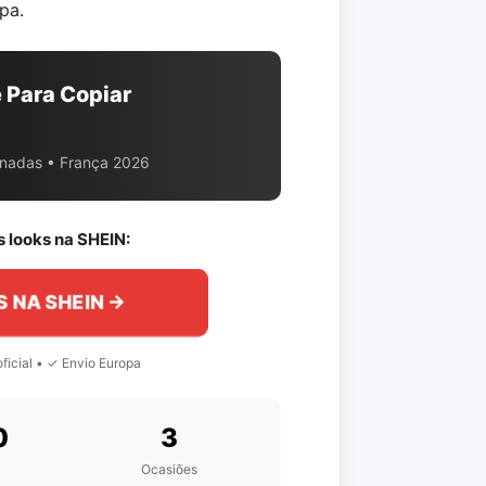
pa.
e Para Copiar
ionadas • França 2026
 looks na SHEIN:
S NA SHEIN →
ficial • ✓ Envio Europa
0
3
Ocasiões