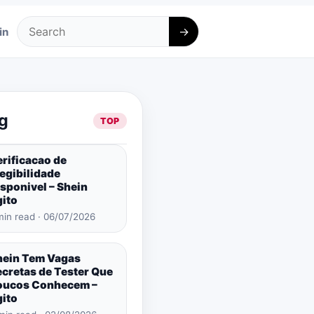
→
in
Search
g
TOP
rificacao de
egibilidade
sponivel – Shein
gito
min read · 06/07/2026
hein Tem Vagas
ecretas de Tester Que
oucos Conhecem –
gito