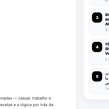
6 
S
3
d
A
3 
1
4
S
Ve
2 
ات
5
ما
اس
1 
nadas — casual, trabalho e
xatas e a lógica por trás da