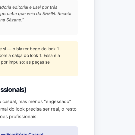
ria editorial e usei por três
percebe que veio da SHEIN. Recebi
 na Sézane.”
 si — o blazer bege do look 1
com a calça do look 1. Essa é a
por impulso: as peças se
ssionais)
e o casual, mas menos “engessado”
mal do look precisa ser real, o resto
es profissionais.
 — Escritório Casual