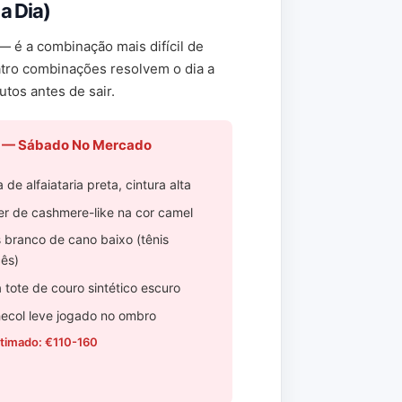
a Dia)
— é a combinação mais difícil de
atro combinações resolvem o dia a
os antes de sair.
2 — Sábado No Mercado
 de alfaiataria preta, cintura alta
er de cashmere-like na cor camel
s branco de cano baixo (tênis
cês)
 tote de couro sintético escuro
ecol leve jogado no ombro
stimado: €110-160