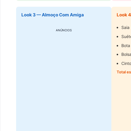
Look 3 — Almoço Com Amiga
Look 4
Saia 
ANÚNCIOS
Suéte
Bota
Bols
Cint
Total e