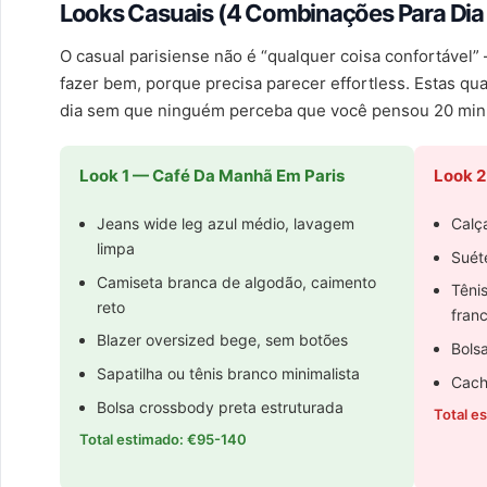
Looks Casuais (4 Combinações Para Dia 
O casual parisiense não é “qualquer coisa confortável” 
fazer bem, porque precisa parecer effortless. Estas qu
dia sem que ninguém perceba que você pensou 20 minut
Look 1 — Café Da Manhã Em Paris
Look 
Jeans wide leg azul médio, lavagem
Calça
limpa
Suét
Camiseta branca de algodão, caimento
Têni
reto
fran
Blazer oversized bege, sem botões
Bolsa
Sapatilha ou tênis branco minimalista
Cach
Bolsa crossbody preta estruturada
Total e
Total estimado: €95-140