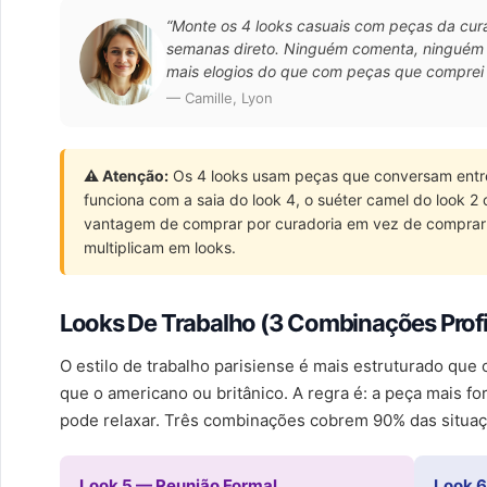
“Monte os 4 looks casuais com peças da curado
semanas direto. Ninguém comenta, ninguém 
mais elogios do que com peças que comprei
— Camille, Lyon
⚠️ Atenção:
Os 4 looks usam peças que conversam entre
funciona com a saia do look 4, o suéter camel do look 2 
vantagem de comprar por curadoria em vez de comprar 
multiplicam em looks.
Looks De Trabalho (3 Combinações Profi
O estilo de trabalho parisiense é mais estruturado qu
que o americano ou britânico. A regra é: a peça mais for
pode relaxar. Três combinações cobrem 90% das situaçõ
Look 5 — Reunião Formal
Look 6