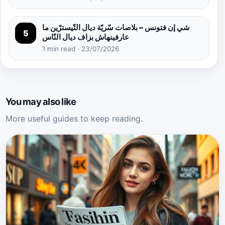
شي إن فتونس – بلاصات سّريّة ديال التّيسترّين ما
5
عارفينهاش بزاف ديال النّاس
1 min read · 23/07/2026
You may also like
More useful guides to keep reading.