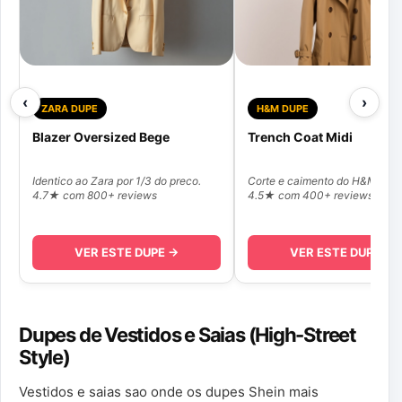
‹
›
ZARA DUPE
H&M DUPE
Blazer Oversized Bege
Trench Coat Midi
Identico ao Zara por 1/3 do preco.
Corte e caimento do H&M Pre
4.7★ com 800+ reviews
4.5★ com 400+ reviews
VER ESTE DUPE →
VER ESTE DUPE →
Dupes de Vestidos e Saias (High-Street
Style)
Vestidos e saias sao onde os dupes Shein mais