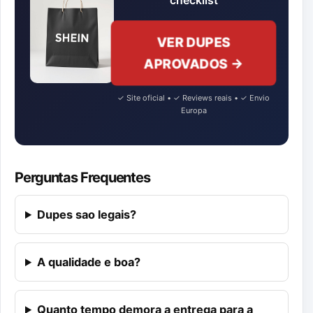
checklist
VER DUPES
APROVADOS →
✓ Site oficial • ✓ Reviews reais • ✓ Envio
Europa
Perguntas Frequentes
Dupes sao legais?
A qualidade e boa?
Quanto tempo demora a entrega para a