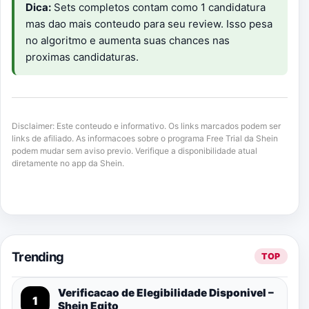
Dica:
Sets completos contam como 1 candidatura
mas dao mais conteudo para seu review. Isso pesa
no algoritmo e aumenta suas chances nas
proximas candidaturas.
Disclaimer: Este conteudo e informativo. Os links marcados podem ser
links de afiliado. As informacoes sobre o programa Free Trial da Shein
podem mudar sem aviso previo. Verifique a disponibilidade atual
diretamente no app da Shein.
Trending
TOP
Verificacao de Elegibilidade Disponivel –
1
Shein Egito