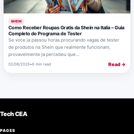
SHEIN
Como Receber Roupas Gratis da Shein na Italia – Guia
Completo do Programa de Tester
Se voce ja passou horas procurando vagas de tester
de produtos na Shein que realmente funcionam,
provavelmente ja percebeu que...
Read →
02/08/2026
•
6 min read
Tech CEA
PAGES