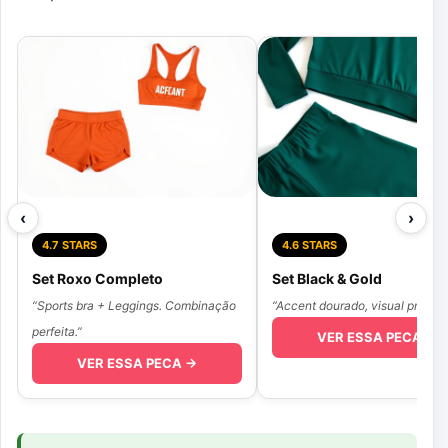
‹
›
4.7 STARS
4.6 STARS
Set Roxo Completo
Set Black & Gold
“Sports bra + Leggings. Combinação
“Accent dourado, visual premiu
perfeita.”
VER ESSA PECA →
VER ESSA PECA →