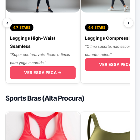
‹
›
4.7 STARS
4.6 STARS
Leggings High-Waist
Leggings Compression Fi
Seamless
“Otimo suporte, nao escorrega
“Super confortaveis, ficam ottimas
durante treino.”
para yoga e corrida.”
VER ESSA PECA →
VER ESSA PECA →
Sports Bras (Alta Procura)