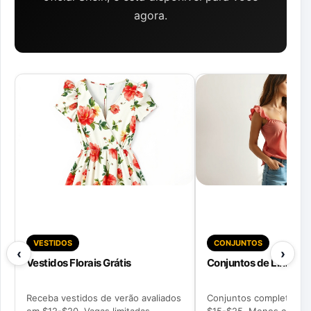
agora.
VESTIDOS
CONJUNTOS
‹
›
Vestidos Florais Grátis
Conjuntos de Linho
Receba vestidos de verão avaliados
Conjuntos completos av