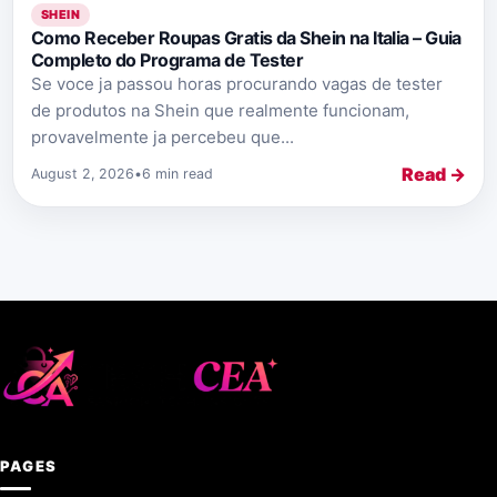
SHEIN
Como Receber Roupas Gratis da Shein na Italia – Guia
Completo do Programa de Tester
Se voce ja passou horas procurando vagas de tester
de produtos na Shein que realmente funcionam,
provavelmente ja percebeu que...
Read →
August 2, 2026
•
6 min read
PAGES