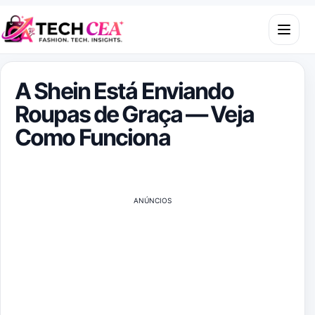
Skip to content
Open m
A Shein Está Enviando
Roupas de Graça — Veja
Como Funciona
ANÚNCIOS