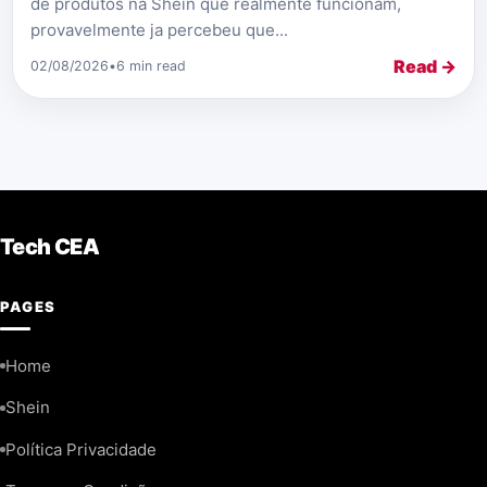
de produtos na Shein que realmente funcionam,
provavelmente ja percebeu que...
Read →
02/08/2026
•
6 min read
Tech CEA
PAGES
Home
Shein
Política Privacidade