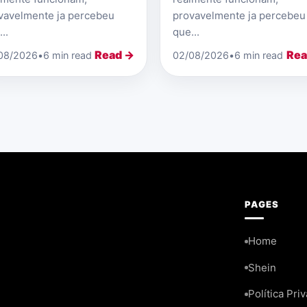
vavelmente ja percebeu
provavelmente ja percebeu
..
que...
Read →
Rea
08/2026
•
6 min read
02/08/2026
•
6 min read
PAGES
Home
Shein
Política Pri