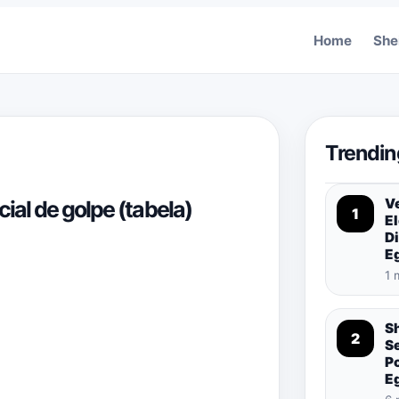
Home
She
Trendin
Ve
cial de golpe (tabela)
1
El
Di
E
1 
S
2
S
P
E