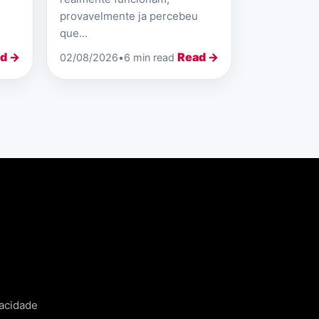
provavelmente ja percebeu
que...
d →
Read →
02/08/2026
•
6 min read
vacidade