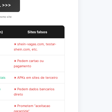
L >>>
esmo site
m)
Sites falsos
shein-vagas.com, testar-
shein.com, etc.
Pedem cartao ou
pagamento
iais
APKs em sites de terceiro
e
Pedem dados bancarios
direto
Prometem “aceitacao
garantida”