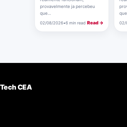
provavelmente ja percebeu
pro
que...
que.
Read →
02/08/2026
•
6 min read
02/
Tech CEA