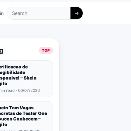
→
in
Search
g
TOP
rificacao de
egibilidade
sponivel – Shein
gito
min read · 06/07/2026
hein Tem Vagas
ecretas de Tester Que
oucos Conhecem –
gito