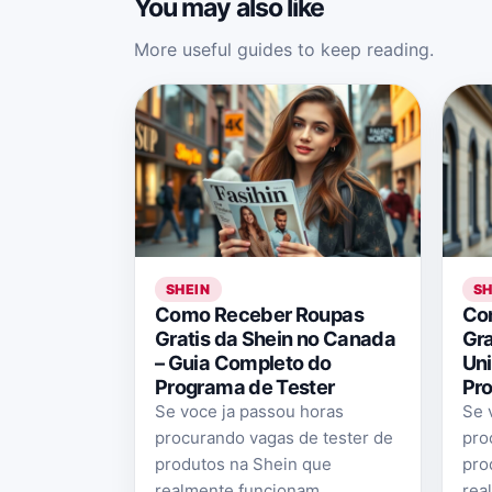
You may also like
More useful guides to keep reading.
SHEIN
SH
Como Receber Roupas
Co
Gratis da Shein no Canada
Gra
– Guia Completo do
Uni
Programa de Tester
Pro
Se voce ja passou horas
Se 
procurando vagas de tester de
pro
produtos na Shein que
pro
realmente funcionam,
rea