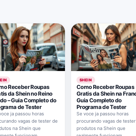
EIN
SHEIN
mo Receber Roupas
Como Receber Roupas
tis da Shein no Reino
Gratis da Shein na Fran
do – Guia Completo do
Guia Completo do
grama de Tester
Programa de Tester
voce ja passou horas
Se voce ja passou horas
curando vagas de tester de
procurando vagas de tester
dutos na Shein que
produtos na Shein que
lmente funcionam,
realmente funcionam,