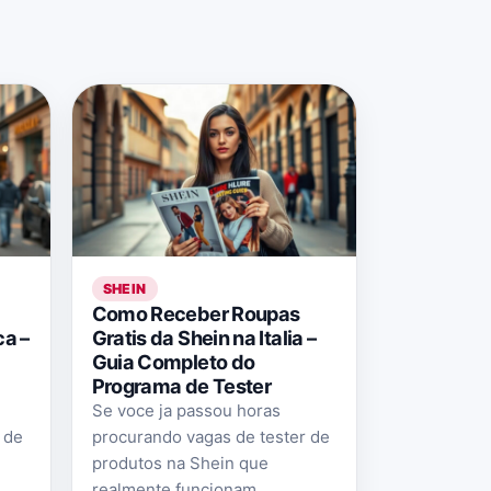
SHEIN
Como Receber Roupas
ca –
Gratis da Shein na Italia –
Guia Completo do
Programa de Tester
Se voce ja passou horas
 de
procurando vagas de tester de
produtos na Shein que
realmente funcionam,