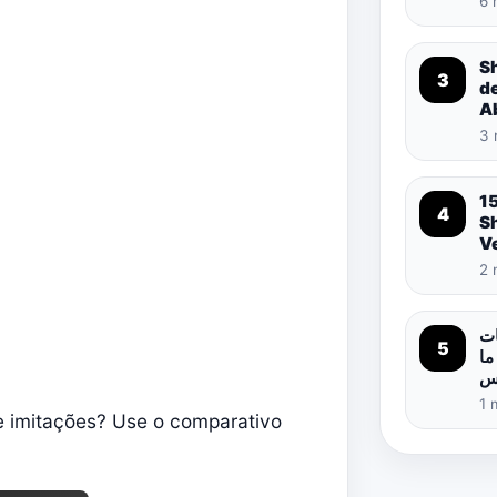
6 
S
3
d
A
3 
1
4
S
Ve
2 
ات
5
ما
اس
1 
de imitações? Use o comparativo