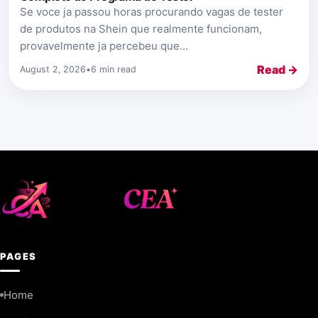
Se voce ja passou horas procurando vagas de tester
de produtos na Shein que realmente funcionam,
provavelmente ja percebeu que...
Read →
August 2, 2026
•
6 min read
PAGES
Home