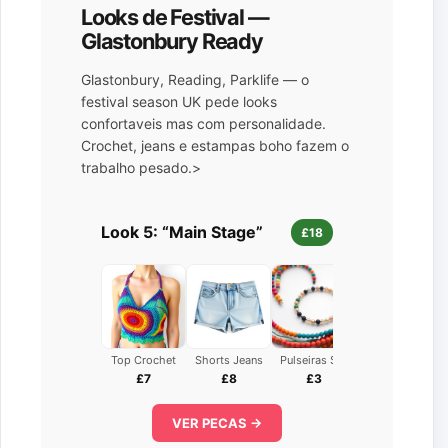
Looks de Festival —
Glastonbury Ready
Glastonbury, Reading, Parklife — o
festival season UK pede looks
confortaveis mas com personalidade.
Crochet, jeans e estampas boho fazem o
trabalho pesado.>
Look 5: “Main Stage”
£18
Top Crochet
Shorts Jeans
Pulseiras Set
£7
£8
£3
VER PECAS →