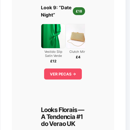
Look 9: “Date
£18
Night”
Vestido Slip
Clutch Mini
Brincos
Satin Verde
£4
£2
£12
VER PECAS →
Looks Florais —
A Tendencia #1
do Verao UK