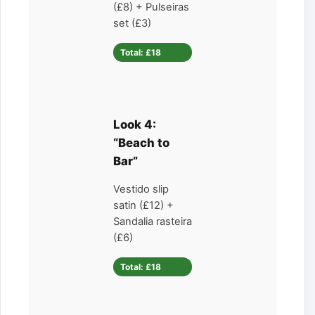
(£8) + Pulseiras
set (£3)
Total: £18
Look 4:
“Beach to
Bar”
Vestido slip
satin (£12) +
Sandalia rasteira
(£6)
Total: £18