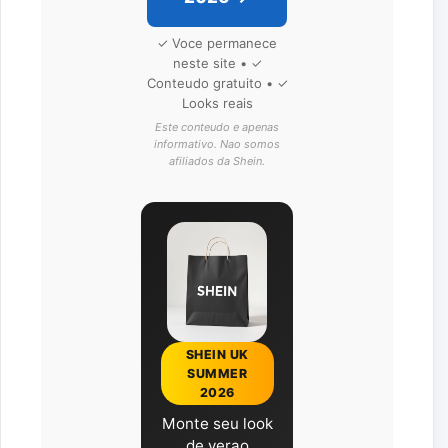
✓ Voce permanece
neste site • ✓
Conteudo gratuito • ✓
Looks reais
Este conteudo e apenas
informativo. Nao somos
afiliados da Shein.
SHEIN UK
SUMMER
2026
Monte seu look
de verao