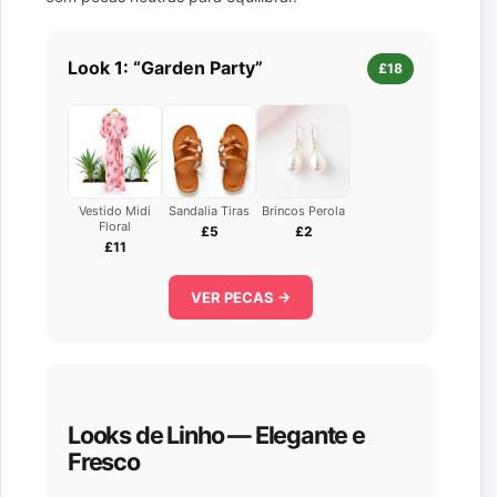
Look 1: “Garden Party”
£18
Vestido Midi
Sandalia Tiras
Brincos Perola
Floral
£5
£2
£11
VER PECAS →
Looks de Linho — Elegante e
Fresco