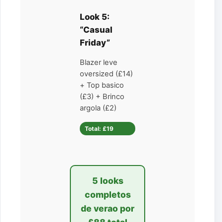
Look 5:
“Casual
Friday”
Blazer leve
oversized (£14)
+ Top basico
(£3) + Brinco
argola (£2)
Total: £19
5 looks
completos
de verao por