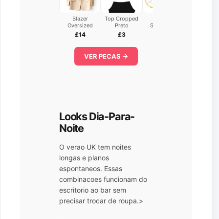
Blazer
Top Cropped
Brinco
Oversized
Preto
Statement
£14
£3
£2
VER PECAS →
Looks Dia-Para-
Noite
O verao UK tem noites
longas e planos
espontaneos. Essas
combinacoes funcionam do
escritorio ao bar sem
precisar trocar de roupa.>