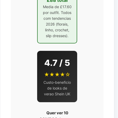
£88 total
Media de £17.60
por outfit. Todos
com tendencias
2026 (florais,
linho, crochet,
slip dresses).
4.7 / 5
★★★★☆
Custo-beneficio
de looks de
verao Shein UK
Quer ver 10