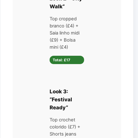
Walk”
Top cropped
branco (£4) +
Saia linho midi
(£9) + Bolsa
mini (£4)
Total: £17
Look 3:
“Festival
Ready”
Top crochet
colorido (£7) +
Shorts jeans