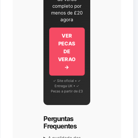
completo por
menos de £20
agora
VER
PECAS
DE
VERAO
→
✓ Site oficial • ✓
Entrega UK • ✓
Pecas a partir de £3
Perguntas
Frequentes
A qualidade das