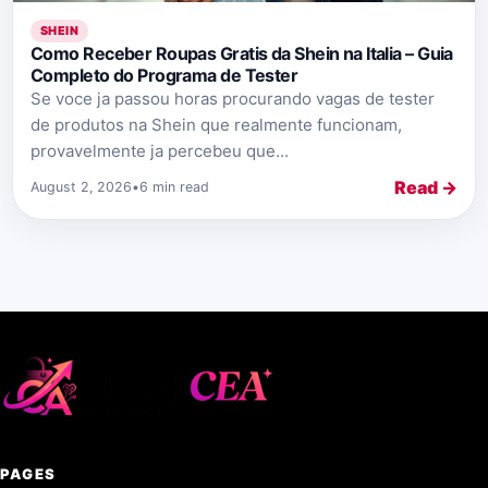
SHEIN
Como Receber Roupas Gratis da Shein na Italia – Guia
Completo do Programa de Tester
Se voce ja passou horas procurando vagas de tester
de produtos na Shein que realmente funcionam,
provavelmente ja percebeu que...
Read →
August 2, 2026
•
6 min read
PAGES