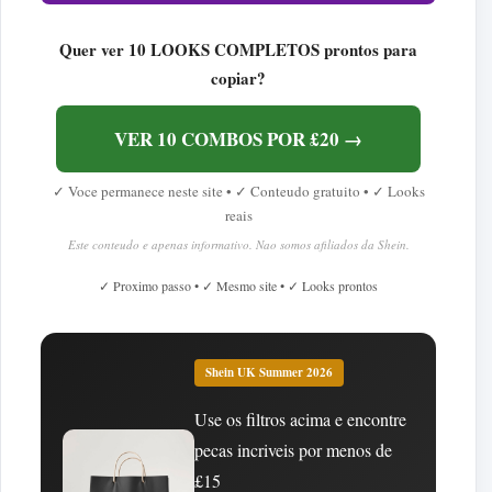
Quer ver 10 LOOKS COMPLETOS prontos para
copiar?
VER 10 COMBOS POR £20 →
✓ Voce permanece neste site • ✓ Conteudo gratuito • ✓ Looks
reais
Este conteudo e apenas informativo. Nao somos afiliados da Shein.
✓ Proximo passo • ✓ Mesmo site • ✓ Looks prontos
Shein UK Summer 2026
Use os filtros acima e encontre
pecas incriveis por menos de
£15