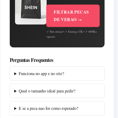
FILTRAR PECAS
DE VERAO →
✓ Site oficial • ✓ Entrega UK • ✓ 600K+
opcoes
Perguntas Frequentes
Funciona no app e no site?
Qual o tamanho ideal para pedir?
E se a peca nao for como esperado?