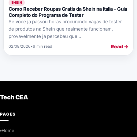
SHEIN
Como Receber Roupas Gratis da Shein na Italia – Guia
Completo do Programa de Tester
Se voce ja passou horas procurando vagas de tester
de produtos na Shein que realmente funcionam,
provavelmente ja percebeu que...
Read →
02/08/2026
•
6 min read
Tech CEA
PAGES
Home