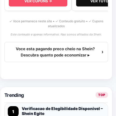
VER CUPONS →
VER TUTORIA
✓ Voce permanece neste site • ✓ Conteudo gratuito • ✓ Cupons
atualizados
Este conteudo e apenas informativo. Nao somos afiliados da Shein.
Voce esta pagando preco cheio na Shein?
›
Descubra quanto pode economizar ▸
Trending
TOP
Verificacao de Elegibilidade Disponivel –
1
Shein Egito