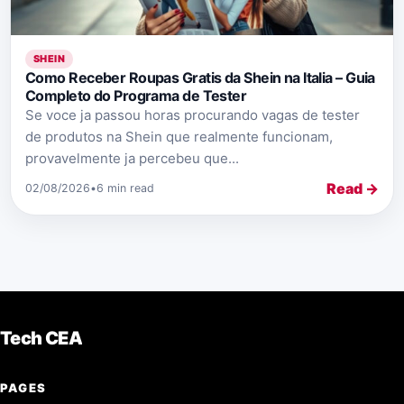
SHEIN
Como Receber Roupas Gratis da Shein na Italia – Guia
Completo do Programa de Tester
Se voce ja passou horas procurando vagas de tester
de produtos na Shein que realmente funcionam,
provavelmente ja percebeu que...
Read →
02/08/2026
•
6 min read
Tech CEA
PAGES