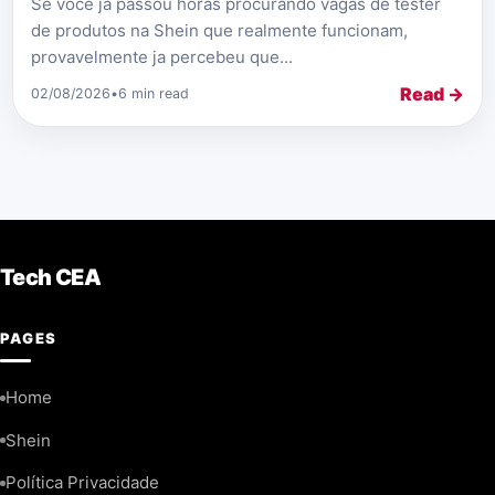
Se voce ja passou horas procurando vagas de tester
de produtos na Shein que realmente funcionam,
provavelmente ja percebeu que...
Read →
02/08/2026
•
6 min read
Tech CEA
PAGES
Home
Shein
Política Privacidade