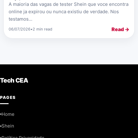
A maioria das vagas de tester Shein que voce encontra
online ja expirou ou nunca existiu de verdade. Nos
testamos...
Read →
06/07/2026
•
2 min read
Tech CEA
PAGES
Home
Shein
Política Privacidade