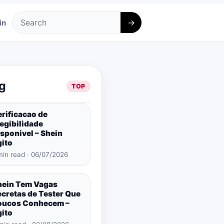
→
in
Search
g
TOP
rificacao de
egibilidade
sponivel – Shein
gito
min read · 06/07/2026
hein Tem Vagas
ecretas de Tester Que
oucos Conhecem –
gito