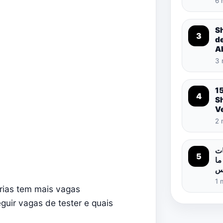
6 
S
3
d
A
3 
1
4
S
Ve
2 
ات
5
ما
اس
1 
rias tem mais vagas
guir vagas de tester e quais