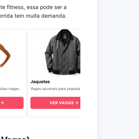
e fitness, essa pode ser a
corrida tem muita demanda.
Jaquetas
itas vagas.
Vagas sazonais para jaquetas.
 →
VER VAGAS →