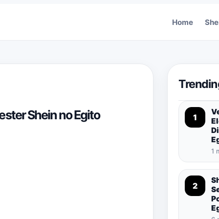
Home
She
Trendin
Ve
ster Shein no Egito
1
El
Di
E
1 
S
2
S
P
E