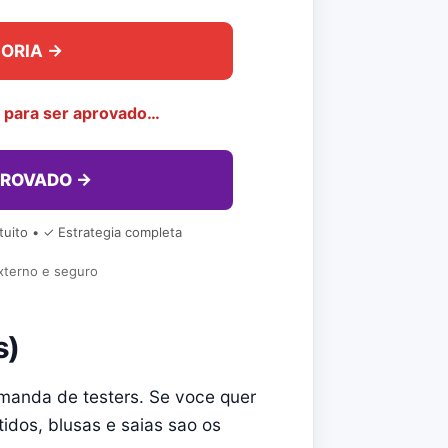
GORIA →
a para ser aprovado…
PROVADO →
uito • ✓ Estrategia completa
externo e seguro
s)
manda de testers. Se voce quer
idos, blusas e saias sao os