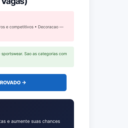
s Vagas)
ros e competitivos • Decoracao —
 sportswear. Sao as categorias com
PROVADO →
tas e aumente suas chances