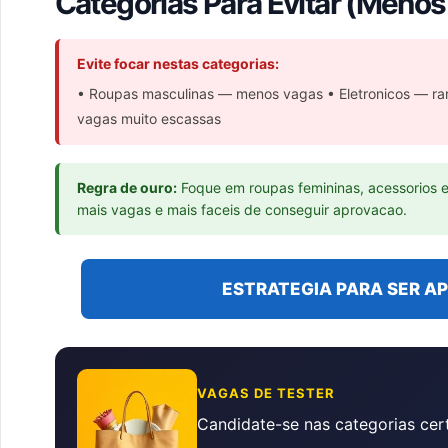
Categorias Para Evitar (Meno
Evite focar nestas categorias:
• Roupas masculinas — menos vagas • Eletronicos — ra
vagas muito escassas
Regra de ouro:
Foque em roupas femininas, acessorios e
mais vagas e mais faceis de conseguir aprovacao.
ESTRATEGIA PARA SER A
VAGAS DE TESTER
Candidate-se nas categorias cer