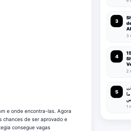
6 
S
3
d
A
3 
1
4
S
Ve
2 
ات
5
ما
اس
1 
am e onde encontra-las. Agora
s chances de ser aprovado e
tegia consegue vagas