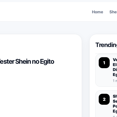
Home
She
Trendin
Ve
ster Shein no Egito
1
El
Di
E
1 
S
2
S
P
E