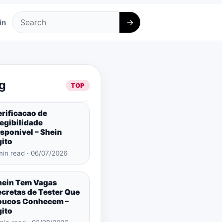
→
in
Search
g
TOP
rificacao de
egibilidade
sponivel – Shein
gito
min read · 06/07/2026
hein Tem Vagas
ecretas de Tester Que
oucos Conhecem –
gito