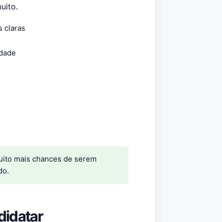
uito.
 claras
idade
muito mais chances de serem
do.
didatar