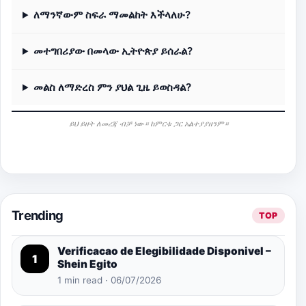
ለማንኛውም ስፍራ ማመልከት እችላለሁ?
መተግበሪያው በመላው ኢትዮጵያ ይሰራል?
መልስ ለማድረስ ምን ያህል ጊዜ ይወስዳል?
ይህ ይዘት ለመረጃ ብቻ ነው። ከምርቱ ጋር አልተያያዘንም።
Trending
TOP
Verificacao de Elegibilidade Disponivel –
1
Shein Egito
1 min read · 06/07/2026