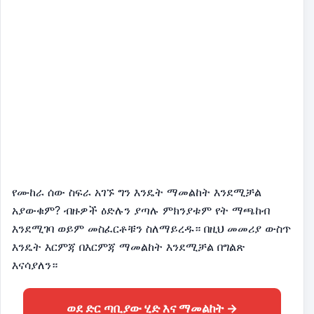
የሙከራ ሰው ስፍራ አገኙ ግን እንዴት ማመልከት እንደሚቻል
አያውቁም? ብዙዎች ዕድሉን ያጣሉ ምክንያቱም የት ማጫከብ
እንደሚገባ ወይም መስፈርቶቹን ስለማይረዱ። በዚህ መመሪያ ውስጥ
እንዴት እርምጃ በእርምጃ ማመልከት እንደሚቻል በግልጽ
እናሳያለን።
ወደ ድር ጣቢያው ሂድ እና ማመልከት →