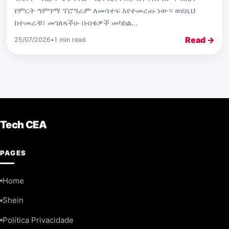
የምርት ግምገማ ፕሮግራም ለመሳተፍ እየተመረጡ ነው። ወደዚህ
ከተመራቹ፣ መገለጻችሁ በብቁዎች መካከል...
Read →
25/07/2026
•
1 min read
Tech CEA
PAGES
Home
Shein
Política Privacidade