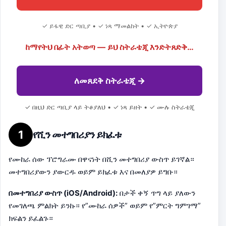
✓ ይፋዊ ድር ጣቢያ • ✓ ነጻ ማመልከት • ✓ ኢትዮጵያ
ከማየትህ በፊት አትወጣ — ይህ ስትራቴጂ እንድትጸድቅ…
ለመጸደቅ ስትራቴጂ →
✓ በዚህ ድር ጣቢያ ላይ ትቆያለህ • ✓ ነጻ ይዘት • ✓ ሙሉ ስትራቴጂ
1
የሺን መተግበሪያን ይክፈቱ
የሙከራ ሰው ፕሮግራሙ በዋናነት በሺን መተግበሪያ ውስጥ ይገኛል።
መተግበሪያውን ያውርዱ ወይም ይክፈቱ እና በመለያዎ ይግቡ።
በመተግበሪያ ውስጥ (iOS/Android):
በታች ቀኝ ጥግ ላይ ያለውን
የመገለጫ ምልክት ይንኩ። የ”ሙከራ ሰዎች” ወይም የ”ምርት ግምገማ”
ክፍልን ይፈልጉ።