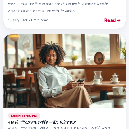
የተረጋገጡ። ከታች ይመዘገቡ ወይም የመጽደቅ እድልዎን እንዴት
እንደሚያሳድጉ ይወቁ። ንቁ የምርት ሙከራ...
Read →
25/07/2026
•
1 min read
SHEIN ETHIOPIA
ብቁነት ማረጋገጫ ይገኛል – ሺን ኢትዮጵያ
ብቁነት ማረጋገጫ ይገኛል – ሺን ኢትዮጵያ አንዳንድ ሰዎች ለሺን