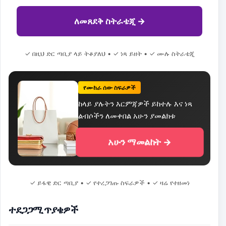
ለመጸደቅ ስትራቴጂ →
✓ በዚህ ድር ጣቢያ ላይ ትቆያለህ • ✓ ነጻ ይዘት • ✓ ሙሉ ስትራቴጂ
የሙከራ ሰው ስፍራዎች
ከላይ ያሉትን እርምጃዎች ይከተሉ እና ነጻ
ልብሶችን ለመቀበል አሁን ያመልክቱ
አሁን ማመልከት →
✓ ይፋዊ ድር ጣቢያ • ✓ የተረጋገጡ ስፍራዎች • ✓ ዛሬ የተዘመነ
ተደጋጋሚ ጥያቄዎች