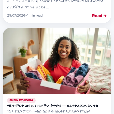
አሁን ወደ ቀጣይ ደረጃ እንሻገር፥ እድሎችዎን ለማሳደግ እና ተጨማሪ
ስራዎችን ለማግኘት እንዴት...
Read →
25/07/2026
•
1 min read
SHEIN ETHIOPIA
የሺን ምርት ሙከራ ስራዎች ኢትዮጵያ — ዛሬ የተረጋገጡ እና ንቁ
15+ የሺን ምርት ሙከራ ስራዎች ለኢትዮጵያ አሁን የሚሰሩ