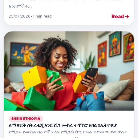
እንደምችት...
Read →
25/07/2026
•
1 min read
SHEIN ETHIOPIA
ለማጽደቅ ስትራቴጂ እንደ ሺን ሙከራ ተሞክሮ አባል በኢትዮጵያ
የሚሰሩ የሙከራ ስራዎችን እና የሚገኙበትን ስፍራ ቀድመው ያውቃሉ።