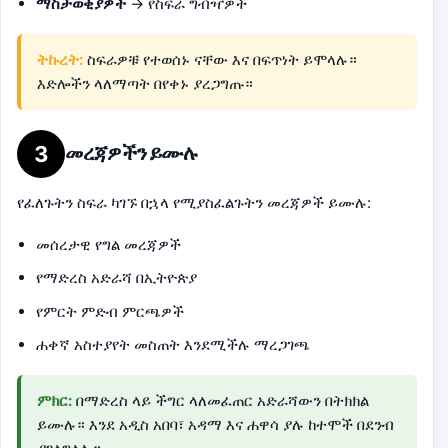
ማስታወቂያዎች
→ የስፍራ ግብዣዎች
ትኩረት:
ስፍራዎቹ የተወሰኑ ናቸው እና በፍጥነት ይሞላሉ።
እድሎችን ላለማጣት በየቀኑ ያረጋግጡ።
3
መረጃዎችን ይሙሉ
የፈለጉትን ስፍራ ካገኙ በኋላ የሚያስፈልጉትን መረጃዎች ይሙሉ:
መሰረታዊ የግል መረጃዎች
የማድረስ አድራሻ በኢትዮጵያ
የምርት ምድብ ምርጫዎች
ሐቀኛ አስተያየት መስጠት እንደሚችሉ ማረጋገጫ
ምክር:
በማድረስ ላይ ችግር ላለመፈጠር አድራሻውን በትክክል
ይሙሉ። እንደ አዲስ አበባ፣ አዳማ እና ሐዋሳ ያሉ ከተሞች በደንብ