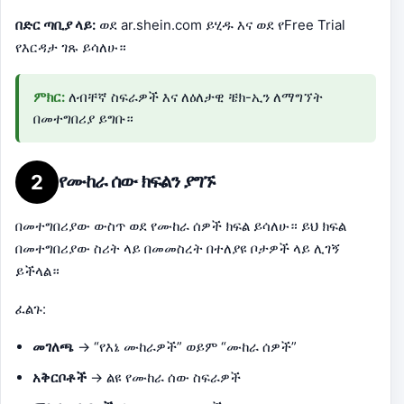
በድር ጣቢያ ላይ:
ወደ ar.shein.com ይሂዱ እና ወደ የFree Trial
የእርዳታ ገጹ ይሳለሁ።
ምክር:
ለብቸኛ ስፍራዎች እና ለዕለታዊ ቼክ-ኢን ለማግኘት
በመተግበሪያ ይግቡ።
2
የሙከራ ሰው ክፍልን ያግኙ
በመተግበሪያው ውስጥ ወደ የሙከራ ሰዎች ክፍል ይሳለሁ። ይህ ክፍል
በመተግበሪያው ስሪት ላይ በመመስረት በተለያዩ ቦታዎች ላይ ሊገኝ
ይችላል።
ፈልጉ:
መገለጫ
→ “የእኔ ሙከራዎች” ወይም “ሙከራ ሰዎች”
አቅርቦቶች
→ ልዩ የሙከራ ሰው ስፍራዎች