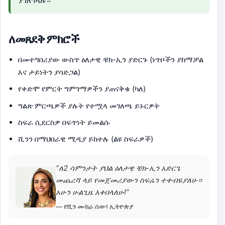
ያገለግላሉ።
ለመጸደቅ ምክሮች
በመተግበሪያው ውስጥ ዕለታዊ ቼክ-ኢን ያድርጉ (ነጥቦችን ያከማቻል
እና ታይነትን ያሳድጋል)
የቀድሞ የምርት ግምገማዎችን ያጠናቅቁ (ካለ)
ግልጽ ምርጫዎች ያሉት የተሟላ መገለጫ ይኑርዎት
ስፍራ ሲደርስዎ በፍጥነት ይመልሱ
ሺንን በማህበራዊ ሚዲያ ይከተሉ (ልዩ ስፍራዎች)
“ለ2 ሳምንታት ያህል ዕለታዊ ቼክ-ኢን አድርጌ
መጨረሻ ላይ የመጀመሪያውን ስፍሬን ተቀብዬያለሁ።
አሁን ሁልጊዜ እቀበላለሁ!”
— የሺን ሙከራ ሰው፣ ኢትዮጵያ