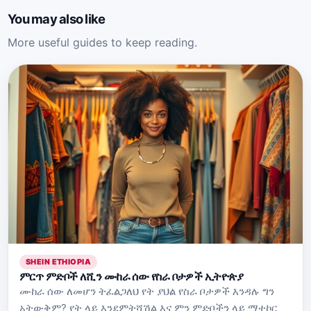
You may also like
More useful guides to keep reading.
SHEIN ETHIOPIA
ምርጥ ምድቦች ለሺን ሙከራ ሰው የስራ ቦታዎች ኢትዮጵያ
ሙከራ ሰው ለመሆን ትፈልጋለህ የት ያህል የስራ ቦታዎች እንዳሉ ግን
አትውቅም? የት ላይ እንደምትሻሽል እና ምን ምድቦችን ላይ ማተኮር