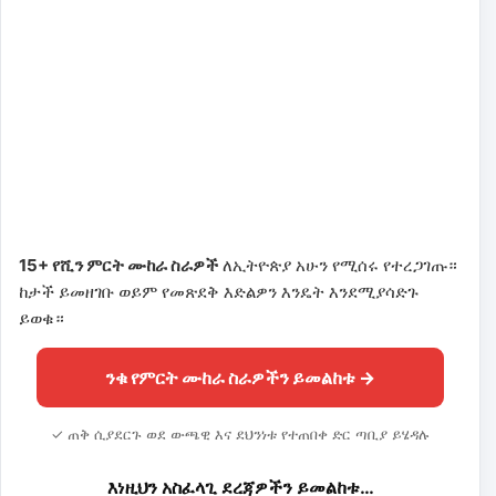
15+ የሺን ምርት ሙከራ ስራዎች
ለኢትዮጵያ አሁን የሚሰሩ የተረጋገጡ።
ከታች ይመዘገቡ ወይም የመጽደቅ እድልዎን እንዴት እንደሚያሳድጉ
ይወቁ።
ንቁ የምርት ሙከራ ስራዎችን ይመልከቱ →
✓ ጠቅ ሲያደርጉ ወደ ውጫዊ እና ደህንነቱ የተጠበቀ ድር ጣቢያ ይሄዳሉ
እነዚህን አስፈላጊ ደረጃዎችን ይመልከቱ…