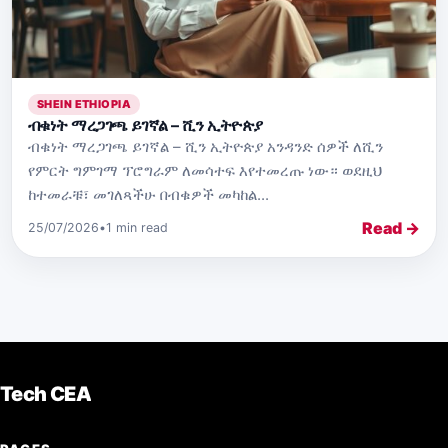
SHEIN ETHIOPIA
ብቁነት ማረጋገጫ ይገኛል – ሺን ኢትዮጵያ
ብቁነት ማረጋገጫ ይገኛል – ሺን ኢትዮጵያ አንዳንድ ሰዎች ለሺን
የምርት ግምገማ ፕሮግራም ለመሳተፍ እየተመረጡ ነው። ወደዚህ
ከተመራቹ፣ መገለጻችሁ በብቁዎች መካከል...
Read →
25/07/2026
•
1 min read
Tech CEA