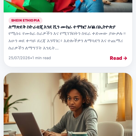
SHEIN ETHIOPIA
ለማጽደቅ ስትራቴጂ እንደ ሺን ሙከራ ተሞክሮ አባል በኢትዮጵያ
የሚሰሩ የሙከራ ስራዎችን እና የሚገኙበትን ስፍራ ቀድመው ያውቃሉ።
አሁን ወደ ቀጣይ ደረጃ እንሻገር፥ እድሎችዎን ለማሳደግ እና ተጨማሪ
ስራዎችን ለማግኘት እንዴት...
Read →
25/07/2026
•
1 min read