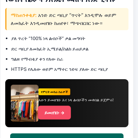
ማስጠንቀቂያ:
አንድ ድር ጣቢያ “ጥናት” እንዲሞሉ ወይም
ለመክፈት እንዲመዘገቡ ከጠየቀ፣ ማጭበርበር ነው።
ያለ ጥረት “100% ነጻ ልብሶች” ቃል መግባት
ድር ጣቢያ ለመክፈት ኢሜይል/ስልክ ይጠይቃል
ግልጽ የማብቂያ ቀን የለው ስራ
HTTPS የሌለው ወይም አማተር ንድፍ ያለው ድር ጣቢያ
የምርት ሙከራ ስራዎች
አሁን ይመዘገቡ እና ነጻ ልብሶችን መቀበል ይጀምሩ!
ይመዘገቡ →