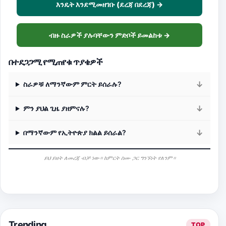
እንዴት እንደሚመዘገቡ (ደረጃ በደረጃ) →
ብዙ ስራዎች ያሉባቸውን ምድቦች ይመልከቱ →
በተደጋጋሚ የሚጠየቁ ጥያቄዎች
ስራዎቹ ለማንኛውም ምርት ይሰራሉ?
ምን ያህል ጊዜ ያዘምናሉ?
በማንኛውም የኢትዮጵያ ክልል ይሰራል?
ይህ ይዘት ለመረጃ ብቻ ነው። ከምርት ስሙ ጋር ግንኙነት የለንም።
Trending
TOP