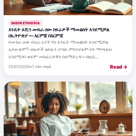
SHEIN ETHIOPIA
እንዴት ለሺን ሙከራ ሰው ስፍራዎች ማመልከት እንደሚቻል
በኢትዮጵያ — እርምጃ በእርምጃ
የሙከራ ሰው ስፍራ አገኙ ግን እንዴት ማመልከት እንደሚቻል
አያውቁም? ብዙዎች ዕድሉን ያጣሉ ምክንያቱም የት ማጫከብ
እንደሚገባ ወይም መስፈርቶቹን ስለማይረዱ። በዚህ...
Read →
25/07/2026
•
1 min read