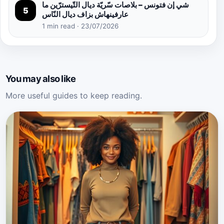
شي إن فتونس – بلاصات سّريّة ديال التّيسترّين ما
5
عارفينهاش بزاف ديال النّاس
1 min read · 23/07/2026
You may also like
More useful guides to keep reading.