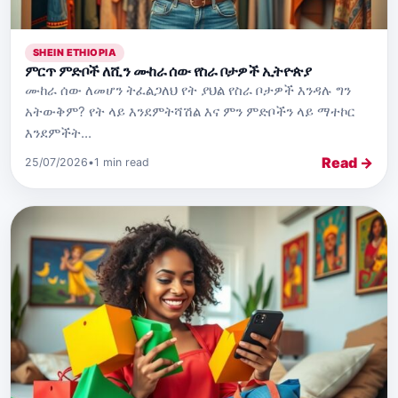
SHEIN ETHIOPIA
ምርጥ ምድቦች ለሺን ሙከራ ሰው የስራ ቦታዎች ኢትዮጵያ
ሙከራ ሰው ለመሆን ትፈልጋለህ የት ያህል የስራ ቦታዎች እንዳሉ ግን
አትውቅም? የት ላይ እንደምትሻሽል እና ምን ምድቦችን ላይ ማተኮር
እንደምችት...
Read →
25/07/2026
•
1 min read