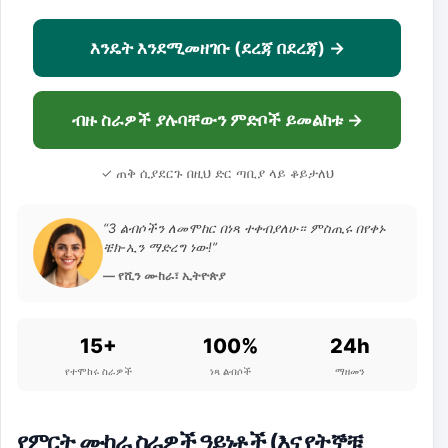
እንዴት እንደሚመዘገቡ (ደረጃ በደረጃ) →
ብዙ ስራዎች ያሉባቸውን ምድቦች ይመልከቱ →
✓ ጠቅ ሲያደርጉ በዚህ ድር ጣቢያ ላይ ቆይታለህ
“3 ልብሶችን ለመሞከር በነጻ ተቀብያለሁ። ምስጢሩ በየቀኑ
ቼክ-ኢን ማድረግ ነው!”
— የሺን ሙከራ፣ ኢትዮጵያ
15+
100%
24h
የተሞከሩ ስራዎች
ነጻ ልብሶች
ማዘመን
የምርት ሙከራ ስራዎች ዓይነቶች (እና የትኞቹ