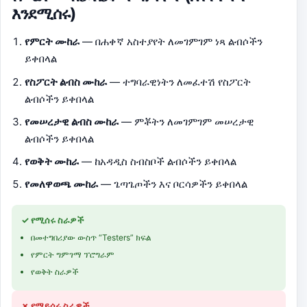
እንደሚሰሩ)
የምርት ሙከራ
— በሐቀኛ አስተያየት ለመገምገም ነጻ ልብሶችን
ይቀበላል
የስፖርት ልብስ ሙከራ
— ተግባራዊነትን ለመፈተሽ የስፖርት
ልብሶችን ይቀበላል
የመሠረታዊ ልብስ ሙከራ
— ምቾትን ለመገምገም መሠረታዊ
ልብሶችን ይቀበላል
የወቅት ሙከራ
— ከአዳዲስ ስብስቦች ልብሶችን ይቀበላል
የመለዋወጫ ሙከራ
— ጌጣጌጦችን እና ቦርሳዎችን ይቀበላል
✓ የሚሰሩ ስራዎች
በመተግበሪያው ውስጥ “Testers” ክፍል
የምርት ግምገማ ፕሮግራም
የወቅት ስራዎች
✗ የማይሰሩ ስራዎች