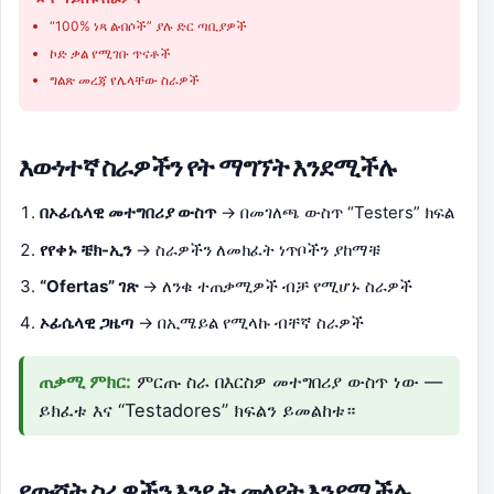
“100% ነጻ ልብሶች” ያሉ ድር ጣቢያዎች
ኮድ ቃል የሚገቡ ጥናቶች
ግልጽ መረጃ የሌላቸው ስራዎች
እውነተኛ ስራዎችን የት ማግኘት እንደሚችሉ
በኦፊሴላዊ መተግበሪያ ውስጥ
→ በመገለጫ ውስጥ “Testers” ክፍል
የየቀኑ ቼክ-ኢን
→ ስራዎችን ለመክፈት ነጥቦችን ያከማቹ
“Ofertas” ገጽ
→ ለንቁ ተጠቃሚዎች ብቻ የሚሆኑ ስራዎች
ኦፊሴላዊ ጋዜጣ
→ በኢሜይል የሚላኩ ብቸኛ ስራዎች
ጠቃሚ ምክር:
ምርጡ ስራ በእርስዎ መተግበሪያ ውስጥ ነው —
ይክፈቱ እና “Testadores” ክፍልን ይመልከቱ።
የውሸት ስራዎችን እንዴት መለየት እንደሚችሉ