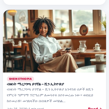
SHEIN ETHIOPIA
ብቁነት ማረጋገጫ ይገኛል – ሺን ኢትዮጵያ
ብቁነት ማረጋገጫ ይገኛል – ሺን ኢትዮጵያ አንዳንድ ሰዎች ለሺን
የምርት ግምገማ ፕሮግራም ለመሳተፍ እየተመረጡ ነው። ወደዚህ
ከተመራቹ፣ መገለጻችሁ በብቁዎች መካከል...
Read →
July 25, 2026
•
1 min read