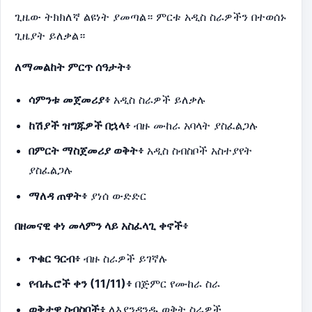
ጊዜው ትክክለኛ ልዩነት ያመጣል። ምርቱ አዲስ ስራዎችን በተወሰኑ
ጊዜያት ይለቃል።
ለማመልከት ምርጥ ሰዓታት፥
ሳምንቱ መጀመሪያ፥
አዲስ ስራዎች ይለቃሉ
ከሽያች ዝግጁዎች በኋላ፥
ብዙ ሙከራ አባላት ያስፈልጋሉ
በምርት ማስጀመሪያ ወቅት፥
አዲስ ስብስቦች አስተያየት
ያስፈልጋሉ
ማለዳ ጠዋት፥
ያነሰ ውድድር
በዘመናዊ ቀነ መላምን ላይ አስፈላጊ ቀኖች፥
ጥቁር ዓርብ፥
ብዙ ስራዎች ይገኛሉ
የብሔሮች ቀን (11/11)፥
በጅምር የሙከራ ስራ
ወቅታዊ ስብስቦች፥
ለእያንዳንዱ ወቅት ስራዎች