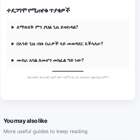
ተደጋግሞ የሚጠየቁ ጥያቄዎች
ለማጽደቅ ምን ያህል ጊዜ ይወስዳል?
በአንድ ጊዜ ብዙ ስራዎች ላይ መወዳደር እችላለሁ?
ሙከራ አባል ለመሆን መክፈል ግድ ነው?
ይህ ይዘት ለመረጃ ብቻ ነው። ከምርቱ ጋር አብረው አልተሰራንም።
You may also like
More useful guides to keep reading.