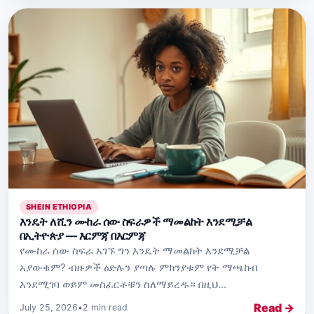
SHEIN ETHIOPIA
እንዴት ለሺን ሙከራ ሰው ስፍራዎች ማመልከት እንደሚቻል
በኢትዮጵያ — እርምጃ በእርምጃ
የሙከራ ሰው ስፍራ አገኙ ግን እንዴት ማመልከት እንደሚቻል
አያውቁም? ብዙዎች ዕድሉን ያጣሉ ምክንያቱም የት ማጫከብ
እንደሚገባ ወይም መስፈርቶቹን ስለማይረዱ። በዚህ...
Read →
July 25, 2026
•
2 min read