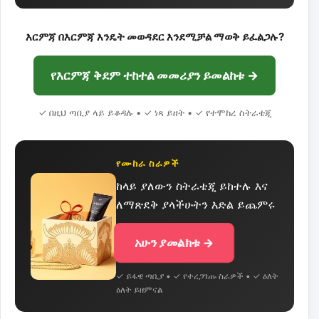
እርምጃ በእርምጃ እንዴት መወዳደር እንደሚቻል ማወቅ ይፈልጋሉ?
የእርምጃ ቅደም ተከተል መመሪያን ይመልከቱ →
✓ በዚህ ጣቢያ ላይ ይቆዳሉ • ✓ ነጻ ይዘት • ✓ የተሞከረ ስትራቴጂ
የሙከራ ስራዎች
ከላይ ያለውን ስትራቴጂ ይከተሉ እና
ለማጽደቅ ያላችሁትን እድል ይጨምሩ
አሁን ያመልክቱ →
✓ ይፋዊ ጣቢያ • ✓ የተረጋገጡ ስራዎች • ✓ ዕለት
ዕለት ይዘምናል