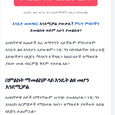
ሲጫኑ ወደ ውጭ እና አስተማማኝ ጣቢያ ይዛመዳሉ
እንዴት መወዳደር
እንደሚቻል ያውቃሉ?
ምርጥ ምድቦችን
ይመልከቱ ወይም አሁን ያመልክቱ፥
አብዛኛዎቹ እጩዎች ስራ ለማግኘት አይችሉም ምክንያቱም
እንዴት ልዩ እንደሆኑ አያውቁም። ነገር ግን በትክክለኛው ስትራቴጂ
እድሎችዎን በእጅጌ ማሳደግ ይችላሉ። ከዚህ በታች ለማጽደቅ
ያለው ሙሉ የእርምጃ ቅደም ተከተል አለ።
በምልክት ማመልከቻ ላይ እንዴት ልዩ መሆን
እንደሚቻል
አብዛኛዎቹ ሰዎች በማንኛውም መንገድ ያመለክታሉ። ነገር ግን
እነዚህን እርምጃዎች የሚከተሉ ከሆነ፥ ለማጽደቅ ያላችሁት እድል
በእጅጌ ይጨምራል።