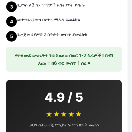
ቢያንስ ለ3 ግምገማዎች አስተያየት ይስጡ
3
መተግበሪያውን በየቀኑ ማለዳ ይመልከቱ
4
በመጀመሪያዎቹ 2 ሰዓታት ውስጥ ያመልክቱ
5
የተለመደ ውጤት፥ ንቁ እጩ = በወር 1-2 ስራዎች። ቦዘሽ
እጩ = በ6 ወር ውስጥ 1 ስራ።
4.9 / 5
★★★★★
ይህን ስትራቴጂ የሚከተሉ የማጽደቅ መጠን