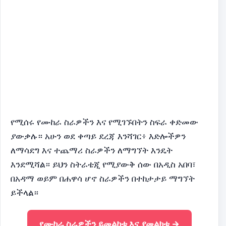
የሚሰሩ የሙከራ ስራዎችን እና የሚገኙበትን ስፍራ ቀድመው
ያውቃሉ። አሁን ወደ ቀጣይ ደረጃ እንሻገር፥ እድሎችዎን
ለማሳደግ እና ተጨማሪ ስራዎችን ለማግኘት እንዴት
እንደሚሻል። ይህን ስትራቴጂ የሚያውቅ ሰው በአዲስ አበባ፣
በአዳማ ወይም በሐዋሳ ሆኖ ስራዎችን በተከታታይ ማግኘት
ይችላል።
የሙከራ ስራዎችን ይመልከቱ እና ያመልክቱ →