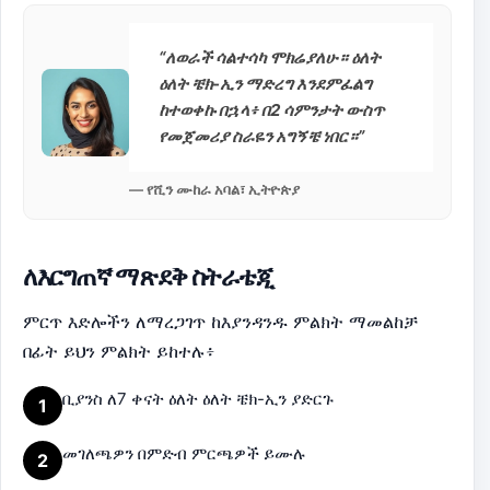
“ለወራች ሳልተሳካ ሞክሬያለሁ። ዕለት
ዕለት ቼክ-ኢን ማድረግ እንደምፈልግ
ከተወቀኩ በኋላ፥ በ2 ሳምንታት ውስጥ
የመጀመሪያ ስራዬን አግኝቼ ነበር።”
— የሺን ሙከራ አባል፣ ኢትዮጵያ
ለእርግጠኛ ማጽደቅ ስትራቴጂ
ምርጥ እድሎችን ለማረጋገጥ ከእያንዳንዱ ምልክት ማመልከቻ
በፊት ይህን ምልክት ይከተሉ፥
ቢያንስ ለ7 ቀናት ዕለት ዕለት ቼክ-ኢን ያድርጉ
1
መገለጫዎን በምድብ ምርጫዎች ይሙሉ
2