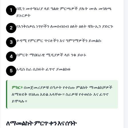
በሺን መተግበሪያ ላይ ግልጽ ምርጫዎች ያሉት ሙሉ መገለጫ
1
ይኑርዎት
የእንቅስቃሴ ነጥቦችን ለመሰብሰብ ዕለት ዕለት ቼክ-ኢን ያድርጉ
2
ቀዳሚ የምርምር ጥናቶችን እና ግምገማዎችን ይመልሱ
3
በምርት ማህበራዊ ሚዲያዎች ላይ ንቁ ይሁኑ
4
አዲስ ስራ ሲከፍት ፈጥኖ ያመልክቱ
5
ምክር፥
በመጀመሪያዎቹ ሰዓታት የተሰጡ ምልክት ማመልከቻዎች
ለማጽደቅ የበለጠ እድል አላቸው። ስራዎቹ የተወሰኑ እና ፈጥኖ
ይሞላሉ።
ለማመልከት ምርጥ ቀን እና ሰዓት