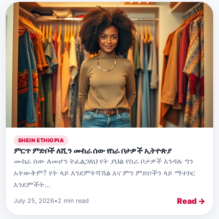
SHEIN ETHIOPIA
ምርጥ ምድቦች ለሺን ሙከራ ሰው የስራ ቦታዎች ኢትዮጵያ
ሙከራ ሰው ለመሆን ትፈልጋለህ የት ያህል የስራ ቦታዎች እንዳሉ ግን
አትውቅም? የት ላይ እንደምትሻሽል እና ምን ምድቦችን ላይ ማተኮር
እንደምችት...
Read →
July 25, 2026
•
2 min read