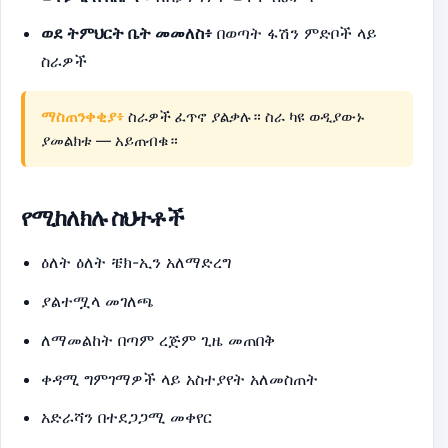
ወደ ትምህርት ቤት መመለስ፥
በወጣት ፋሽን ምድቦች ላይ
ስራዎች
ማስጠንቀቂያ፥
ስራዎች ፈጥኖ ያልቃሉ። ስራ ካዩ ወዲያውኑ
ያመልክቱ — አይጠብቁ።
የሚከለክሉ ስህተቶች
ዕለት ዕለት ቼክ-ኢን አለማድረግ
ያልተሟላ መገለጫ
ለማመልከት በጣም ረጅም ጊዜ መጠበቅ
ቀዳሚ ግምገማዎች ላይ አስተያየት አለመስጠት
አድራሻን በተደጋጋሚ መቀየር