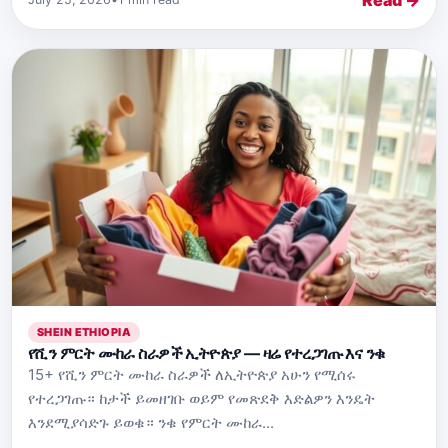
SHEIN ETHIOPIA
የሺን ምርት ሙከራ ስራዎች ኢትዮጵያ — ዛሬ የተረጋገጡ እና ንቁ
15+ የሺን ምርት ሙከራ ስራዎች ለኢትዮጵያ አሁን የሚሰሩ
የተረጋገጡ። ከታች ይመዘገቡ ወይም የመጽደቅ እድልዎን እንዴት
እንደሚያሳድጉ ይወቁ። ንቁ የምርት ሙከራ...