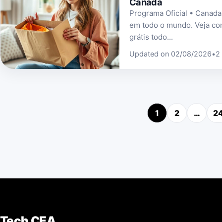
Canada
Programa Oficial • Canada
em todo o mundo. Veja co
grátis todo...
Updated on 02/08/2026
•
2
1
2
…
2
Pos
Tech CEA