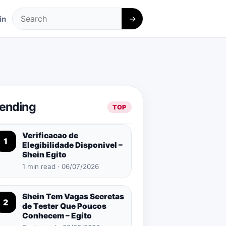
→
in
Search
rending
TOP
Verificacao de
1
Elegibilidade Disponivel –
Shein Egito
1 min read · 06/07/2026
Shein Tem Vagas Secretas
2
de Tester Que Poucos
Conhecem – Egito