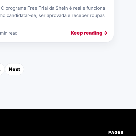
 O programa Free Trial da Shein é real e funciona
mo candidatar-se, ser aprovada e receber roupas
Keep reading →
 min read
4
Next
ts pagination
PAGES