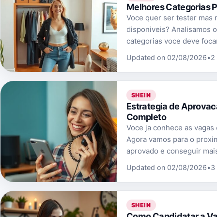
Melhores Categorias 
Voce quer ser tester mas 
disponiveis? Analisamos o
categorias voce deve focar.
Updated on 02/08/2026
•
2
SHEIN
Estrategia de Aprova
Completo
Voce ja conhece as vagas 
Agora vamos para o proxi
aprovado e conseguir mais
Updated on 02/08/2026
•
3
SHEIN
Como Candidatar a Va